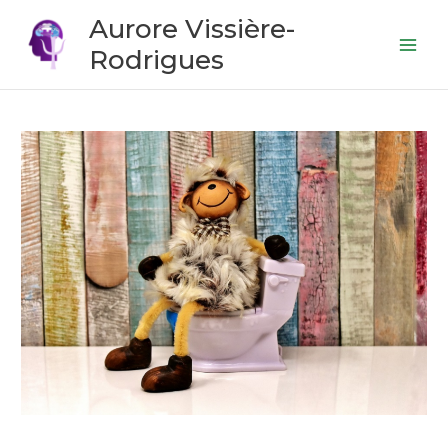
Aller
Mai
Aurore Vissière-
au
Men
Rodrigues
contenu