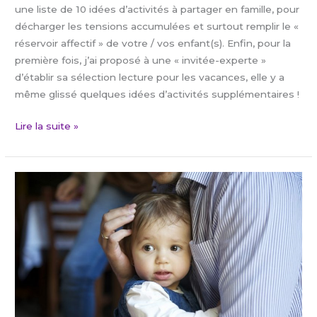
une liste de 10 idées d’activités à partager en famille, pour
décharger les tensions accumulées et surtout remplir le «
réservoir affectif » de votre / vos enfant(s). Enfin, pour la
première fois, j’ai proposé à une « invitée-experte »
d’établir sa sélection lecture pour les vacances, elle y a
même glissé quelques idées d’activités supplémentaires !
Lire la suite »
Pourquoi
porter
une
attention
particulière
aux
temps
de
séparations