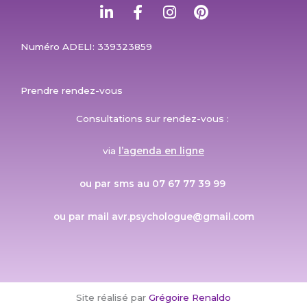
n
c
s
n
k
e
t
t
e
b
a
e
Numéro ADELI: 339323859
d
o
g
r
i
o
r
e
n
k
a
s
Prendre rendez-vous
-
-
m
t
i
f
Consultations sur rendez-vous :
n
via
l’agenda en ligne
ou par sms au 07 67 77 39 99
ou par mail avr.psychologue@gmail.com
Site réalisé par
Grégoire Renaldo