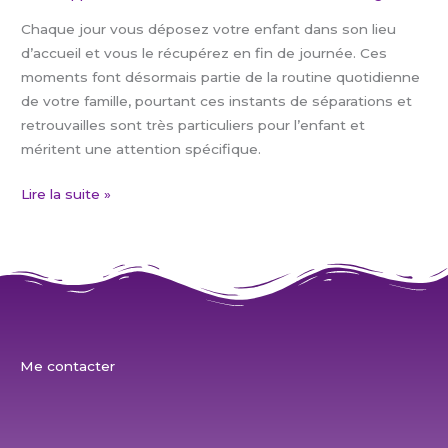
Chaque jour vous déposez votre enfant dans son lieu
d’accueil et vous le récupérez en fin de journée. Ces
moments font désormais partie de la routine quotidienne
de votre famille, pourtant ces instants de séparations et
retrouvailles sont très particuliers pour l’enfant et
méritent une attention spécifique.
Lire la suite »
Me contacter
L
F
I
P
i
a
n
i