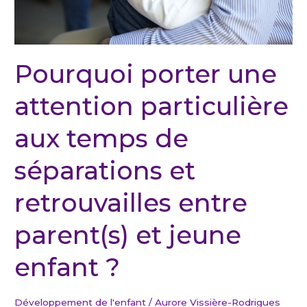
et
retrouvailles
entre
parent(s)
Pourquoi porter une
et
attention particulière
jeune
enfant ?
aux temps de
séparations et
retrouvailles entre
parent(s) et jeune
enfant ?
Développement de l'enfant
/
Aurore Vissière-Rodrigues